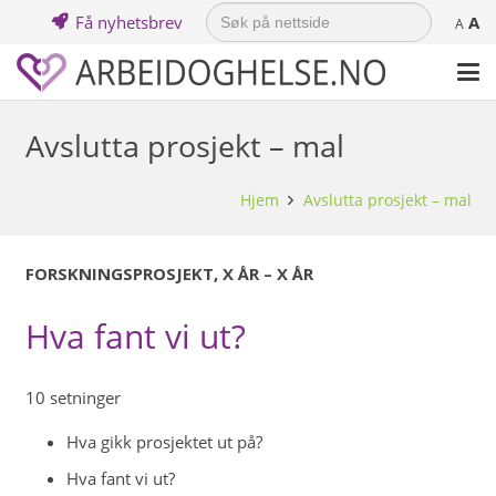
Search
Få nyhetsbrev
A
for:
A
Avslutta prosjekt – mal
Hjem
Avslutta prosjekt – mal
FORSKNINGSPROSJEKT, X ÅR – X ÅR
Hva fant vi ut?
10 setninger
Hva gikk prosjektet ut på?
Hva fant vi ut?