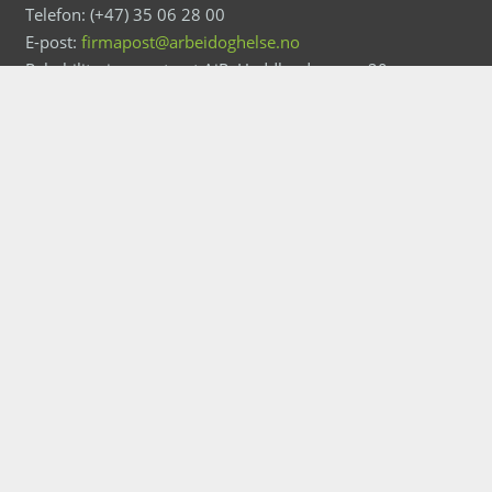
Telefon: (+47) 35 06 28 00
E-post:
firmapost@arbeidoghelse.no
Rehabiliteringssenteret AiR, Haddlandsvegen 20,
3864 Rauland
Personvernerklæring
Ansvarlig redaktør: Tarjei Helle