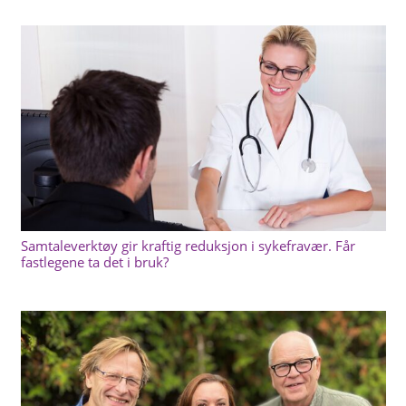
Samtaleverktøy gir kraftig reduksjon i sykefravær. Får
fastlegene ta det i bruk?