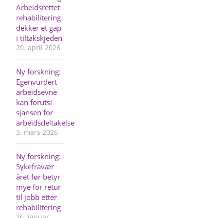
Arbeidsrettet
rehabilitering
dekker et gap
i tiltakskjeden
20. april 2026
Ny forskning:
Egenvurdert
arbeidsevne
kan forutsi
sjansen for
arbeidsdeltakelse
3. mars 2026
Ny forskning:
Sykefravær
året før betyr
mye for retur
til jobb etter
rehabilitering
26. januar