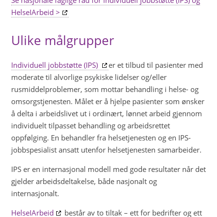
Se nasjonale faglige råd for individuell jobbstøtte (IPS) og
HelseIArbeid >
Ulike målgrupper
Individuell jobbstøtte (IPS)
er et tilbud til pasienter med
moderate til alvorlige psykiske lidelser og/eller
rusmiddelproblemer, som mottar behandling i helse- og
omsorgstjenesten. Målet er å hjelpe pasienter som ønsker
å delta i arbeidslivet ut i ordinært, lønnet arbeid gjennom
individuelt tilpasset behandling og arbeidsrettet
oppfølging. En behandler fra helsetjenesten og en IPS-
jobbspesialist ansatt utenfor helsetjenesten samarbeider.
IPS er en internasjonal modell med gode resultater når det
gjelder arbeidsdeltakelse, både nasjonalt og
internasjonalt.
HelseIArbeid
består av to tiltak – ett for bedrifter og ett