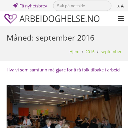
Search
Få nyhetsbrev
A
for:
A
Måned:
september 2016
Hjem
2016
september
Hva vi som samfunn må gjøre for å få folk tilbake i arbeid