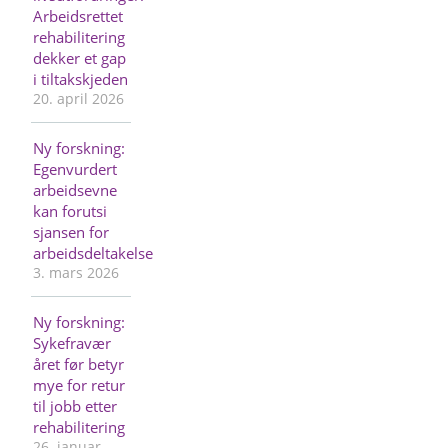
Arbeidsrettet
rehabilitering
dekker et gap
i tiltakskjeden
20. april 2026
Ny forskning:
Egenvurdert
arbeidsevne
kan forutsi
sjansen for
arbeidsdeltakelse
3. mars 2026
Ny forskning:
Sykefravær
året før betyr
mye for retur
til jobb etter
rehabilitering
26. januar