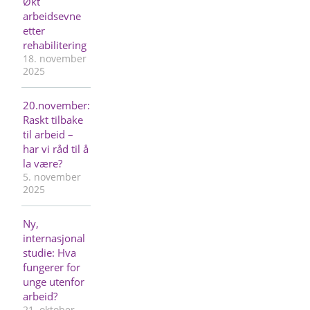
Økt
arbeidsevne
etter
rehabilitering
18. november
2025
20.november:
Raskt tilbake
til arbeid –
har vi råd til å
la være?
5. november
2025
Ny,
internasjonal
studie: Hva
fungerer for
unge utenfor
arbeid?
21. oktober