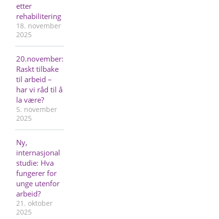
etter
rehabilitering
18. november
2025
20.november:
Raskt tilbake
til arbeid –
har vi råd til å
la være?
5. november
2025
Ny,
internasjonal
studie: Hva
fungerer for
unge utenfor
arbeid?
21. oktober
2025