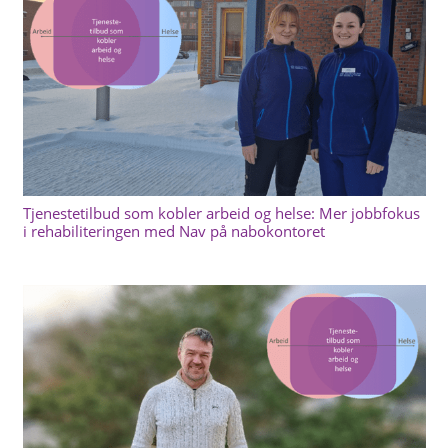
Tjenestetilbud som kobler arbeid og helse: Mer jobbfokus
i rehabiliteringen med Nav på nabokontoret