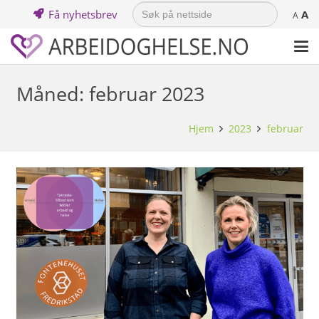
Search
Få nyhetsbrev
A
for:
A
Måned:
februar 2023
Hjem
2023
februar