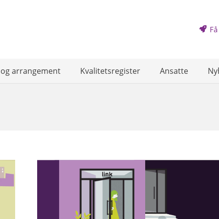
Få
 og arrangement
Kvalitetsregister
Ansatte
Ny