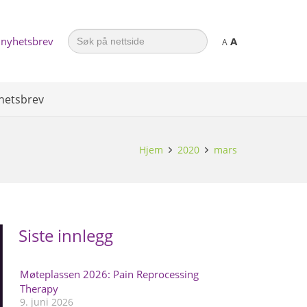
Search
 nyhetsbrev
A
for:
A
hetsbrev
Hjem
2020
mars
Siste innlegg
Møteplassen 2026: Pain Reprocessing
Therapy
9. juni 2026