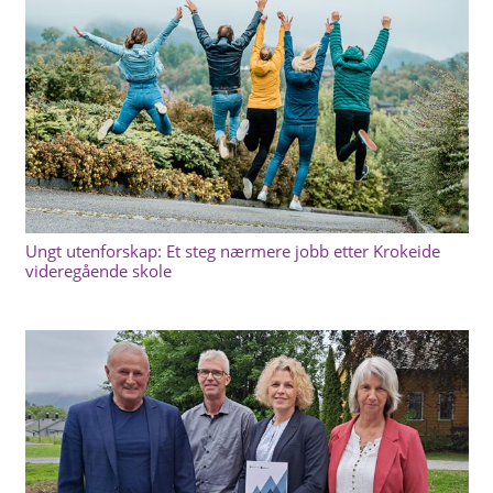
Ungt utenforskap: Et steg nærmere jobb etter Krokeide
videregående skole