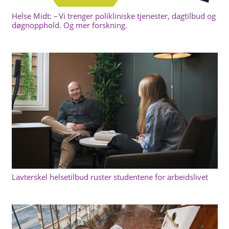
Helse Midt: – Vi trenger polikliniske tjenester, dagtilbud og
døgnopphold. Og mer forskning.
Lavterskel helsetilbud ruster studentene for arbeidslivet