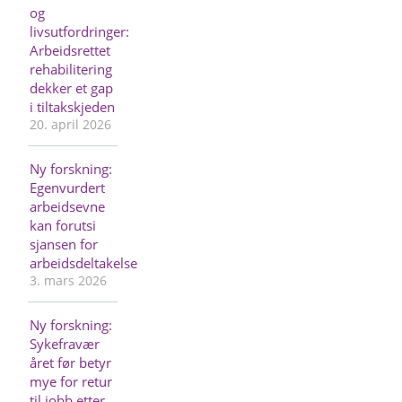
og
livsutfordringer:
Arbeidsrettet
rehabilitering
dekker et gap
i tiltakskjeden
20. april 2026
Ny forskning:
Egenvurdert
arbeidsevne
kan forutsi
sjansen for
arbeidsdeltakelse
3. mars 2026
Ny forskning:
Sykefravær
året før betyr
mye for retur
til jobb etter