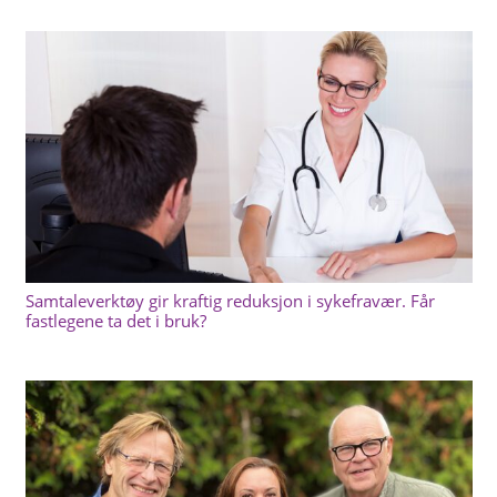
Samtaleverktøy gir kraftig reduksjon i sykefravær. Får
fastlegene ta det i bruk?