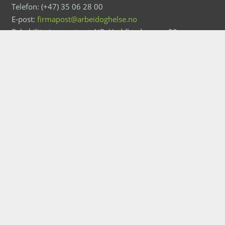
Telefon: (+47) 35 06 28 00
E-post:
firmapost@arbeidoghelse.no
Rehabiliteringssenteret AiR, Haddlandsvegen 20,
3864 Rauland
Personvernerklæring
Ansvarlig redaktør: Tarjei Helle