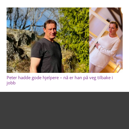
Peter hadde gode hjelpere – nå er han på veg tilbake i
jobb