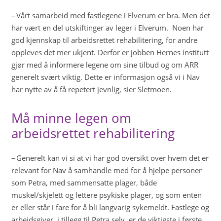
– Vårt samarbeid med fastlegene i Elverum er bra. Men det
har vært en del utskiftinger av leger i Elverum. Noen har
god kjennskap til arbeidsrettet rehabilitering, for andre
oppleves det mer ukjent. Derfor er jobben Hernes institutt
gjør med å informere legene om sine tilbud og om ARR
generelt svært viktig. Dette er informasjon også vi i Nav
har nytte av å få repetert jevnlig, sier Sletmoen.
Må minne legen om
arbeidsrettet rehabilitering
– Generelt kan vi si at vi har god oversikt over hvem det er
relevant for Nav å samhandle med for å hjelpe personer
som Petra, med sammensatte plager, både
muskel/skjelett og lettere psykiske plager, og som enten
er eller står i fare for å bli langvarig sykemeldt. Fastlege og
arbeidsgiver, i tillegg til Petra selv, er de viktigste i første