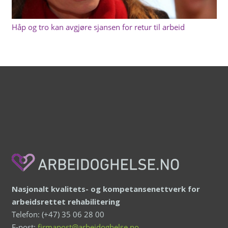
Håp og tro kan avgjøre sjansen for retur til arbeid
Nasjonalt kvalitets- og kompetansenettverk for
arbeidsrettet rehabilitering
Telefon: (+47) 35 06 28 00
E-post:
firmapost@arbeidoghelse.no