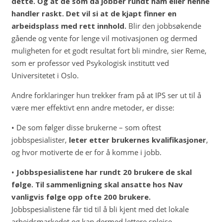
dette. Og at de som da jobber rundt ham eller henne
handler raskt.
Det vil si at de kjapt finner en
arbeidsplass med rett innhold.
Blir den jobbsøkende
gående og vente for lenge vil motivasjonen og dermed
muligheten for et godt resultat fort bli mindre, sier Reme,
som er professor ved Psykologisk institutt ved
Universitetet i Oslo.
Andre forklaringer hun trekker fram på at IPS ser ut til å
være mer effektivt enn andre metoder, er disse:
• De som følger disse brukerne – som oftest
jobbspesialister,
leter etter brukernes kvalifikasjoner
,
og hvor motiverte de er for å komme i jobb.
•
Jobbspesialistene har rundt 20 brukere de skal
følge. Til sammenligning skal ansatte hos Nav
vanligvis følge opp ofte 200 brukere.
Jobbspesialistene får tid til å bli kjent med det lokale
arbeidsmarkedet og kan dermed lettere spleise