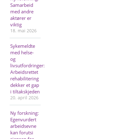
Samarbeid
med andre
aktører er
viktig
18. mai 2026
Sykemeldte
med helse-
og
livsutfordringer:
Arbeidsrettet
rehabilitering
dekker et gap
i tiltakskjeden
20. april 2026
Ny forskning:
Egenvurdert
arbeidsevne
kan forutsi
sjansen for