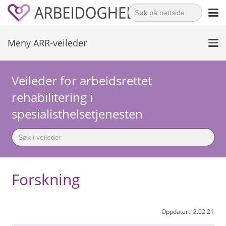
Search
for:
Meny ARR-veileder
Veileder for arbeidsrettet
rehabilitering i
spesialisthelsetjenesten
Search
for:
Forskning
Oppdatert:
2.02.21