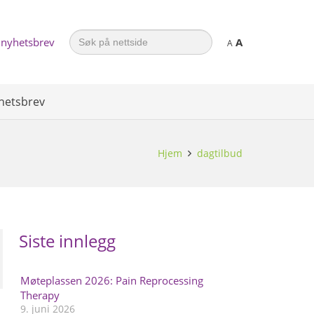
Search
 nyhetsbrev
A
for:
A
hetsbrev
Hjem
dagtilbud
Siste innlegg
Møteplassen 2026: Pain Reprocessing
Therapy
9. juni 2026