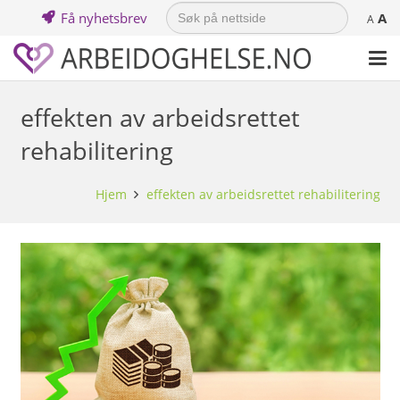
Search
Få nyhetsbrev
A
for:
A
effekten av arbeidsrettet
rehabilitering
Hjem
effekten av arbeidsrettet rehabilitering