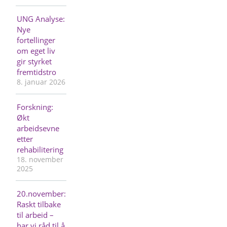
UNG Analyse:
Nye
fortellinger
om eget liv
gir styrket
fremtidstro
8. januar 2026
Forskning:
Økt
arbeidsevne
etter
rehabilitering
18. november
2025
20.november:
Raskt tilbake
til arbeid –
har vi råd til å