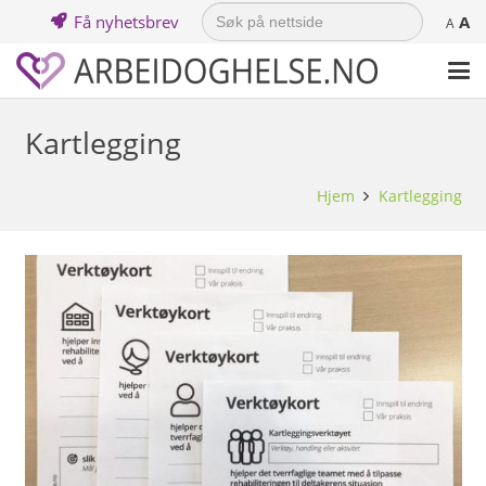
Search
Få nyhetsbrev
A
for:
A
Kartlegging
Hjem
Kartlegging