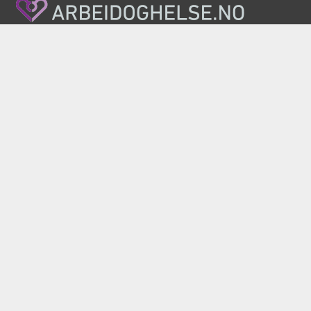
Nasjonalt kvalitets- og kompetansenettverk for
arbeidsrettet rehabilitering
Telefon: (+47) 35 06 28 00
E-post:
firmapost@arbeidoghelse.no
Rehabiliteringssenteret AiR, Haddlandsvegen 20,
3864 Rauland
Personvernerklæring
Ansvarlig redaktør: Tarjei Helle