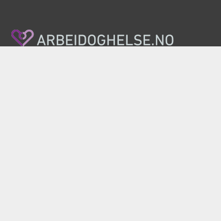
Nasjonalt kvalitets- og kompetansenettverk for
arbeidsrettet rehabilitering
Telefon: (+47) 35 06 28 00
E-post:
firmapost@arbeidoghelse.no
Rehabiliteringssenteret AiR, Haddlandsvegen 20,
3864 Rauland
Personvernerklæring
Ansvarlig redaktør: Tarjei Helle