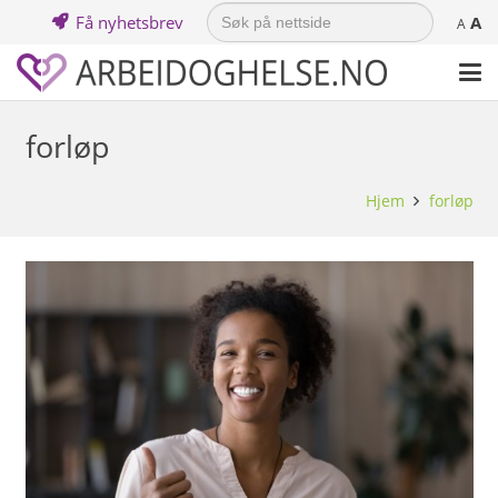
Search
Få nyhetsbrev
A
for:
A
forløp
Hjem
forløp