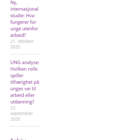
Ny,
internasjonal
studie: Hva
fungerer for
unge utenfor
arbeid?
21. oktober
2025
UNG analyse:
Hvilken rolle
spiller
tilhørighet på
unges vei til
arbeid eller
utdanning?
22.
september
2025