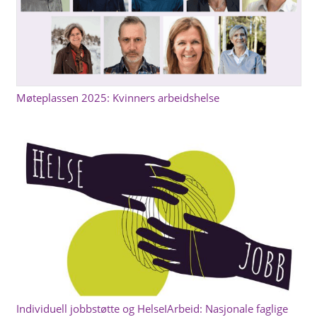
Møteplassen 2025: Kvinners arbeidshelse
Individuell jobbstøtte og HelseIArbeid: Nasjonale faglige