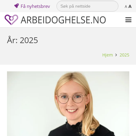
Search
Få nyhetsbrev
A
for:
A
År:
2025
Hjem
2025