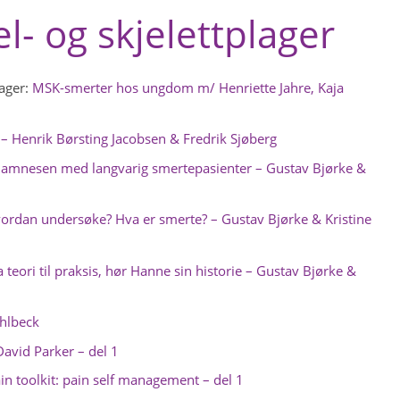
- og skjelettplager
ager:
MSK-smerter hos ungdom m/ Henriette Jahre, Kaja
 – Henrik Børsting Jacobsen & Fredrik Sjøberg
amnesen med langvarig smertepasienter – Gustav Bjørke &
rdan undersøke? Hva er smerte? – Gustav Bjørke & Kristine
eori til praksis, hør Hanne sin historie – Gustav Bjørke &
hlbeck
vid Parker – del 1
n toolkit: pain self management – del 1