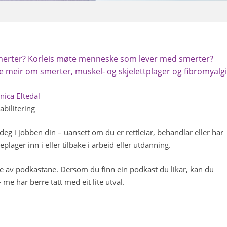
smerter? Korleis møte menneske som lever med smerter?
te meir om smerter, muskel- og skjelettplager og fibromyalgi
ica Eftedal
bilitering
eg i jobben din – uansett om du er rettleiar, behandlar eller har
ager inn i eller tilbake i arbeid eller utdanning.
eire av podkastane. Dersom du finn ein podkast du likar, kan du
me har berre tatt med eit lite utval.