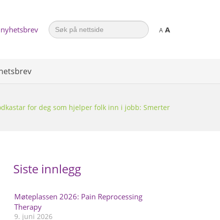
Search
 nyhetsbrev
A
for:
A
hetsbrev
dkastar for deg som hjelper folk inn i jobb: Smerter
Siste innlegg
Møteplassen 2026: Pain Reprocessing
Therapy
9. juni 2026