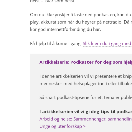
helst – kvar som helst.
Om du ikke ynskjer å laste ned podkasten, kan du s
play, akkurat som når du høyrer på nettradio. Då m
kor god internettforbinding du har.
Få hjelp til å kome i gang:
Slik kjem du i gang med å
Artikkelserie: Podkaster for deg som hjelp
I denne artikkelserien vil vi presentere et k
mennesker med helseplager inn i eller tilbake 
Så snart podkast-tipsene for ett tema er publi
I artikkelserien vil vi gi deg tips til pod
Arbeid og helse: Sammenhenger, samhandlin
Unge og utenforskap >