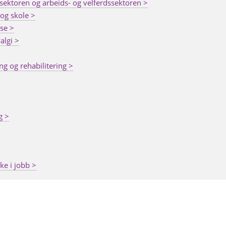
sesektoren og arbeids- og velferdssektoren >
 og skole >
se >
algi >
ng og rehabilitering >
g >
ke i jobb >