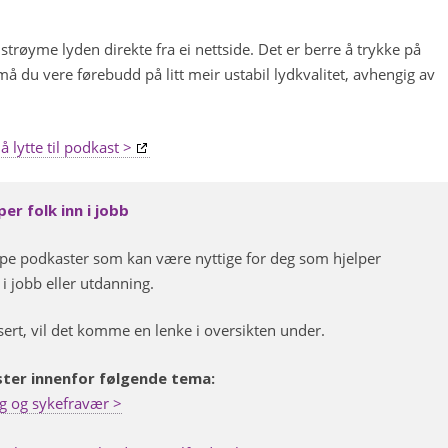
trøyme lyden direkte fra ei nettside. Det er berre å trykke på
å du vere førebudd på litt meir ustabil lydkvalitet, avhengig av
 lytte til podkast >
er folk inn i jobb
nippe podkaster som kan være nyttige for deg som hjelper
i jobb eller utdanning.
sert, vil det komme en lenke i oversikten under.
kaster innenfor følgende tema:
g og sykefravær >