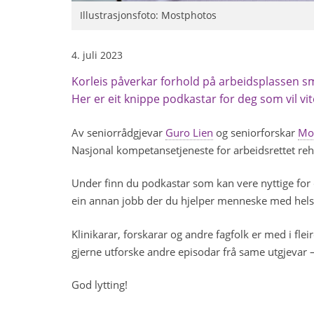
Illustrasjonsfoto: Mostphotos
4. juli 2023
Korleis påverkar forhold på arbeidsplassen 
Her er eit knippe podkastar for deg som vil vi
Av seniorrådgjevar
Guro Lien
og seniorforskar
Mon
Nasjonal kompetansetjeneste for arbeidsrettet reha
Under finn du podkastar som kan vere nyttige for d
ein annan jobb der du hjelper menneske med helsepl
Klinikarar, forskarar og andre fagfolk er med i fl
gjerne utforske andre episodar frå same utgjevar – 
God lytting!