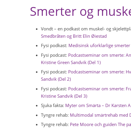
Smerter og muskel
Vondt – en podkast om muskel- og skjelettpl
Smedbråten og Britt Elin Øiestad
Fysi podkast:
Medisinsk uforklarlige smerter
Fysi podcast:
Podcastseminar om smerte: An
Kristine Green Sandvik (Del 1)
Fysi podcast:
Podcastseminar om smerte: Hvo
Sandvik (Del 2)
Fysi podcast:
Podcastseminar om smerte: Fra t
Kristine Sandvik (Del 3)
Sjuka fakta:
Myter om Smärta – Dr Karsten A
Tyngre rehab:
Multimodal smärtrehab med Da
Tyngre rehab:
Pete Moore och guiden The pai