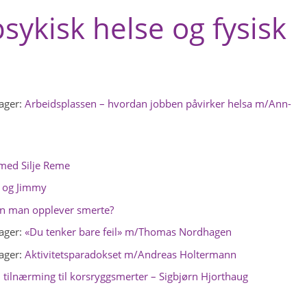
sykisk helse og fysisk
ager:
Arbeidsplassen – hvordan jobben påvirker helsa m/Ann-
med Silje Reme
e og Jimmy
an man opplever smerte?
ager:
«Du tenker bare feil» m/Thomas Nordhagen
ager:
Aktivitetsparadokset m/Andreas Holtermann
tilnærming til korsryggsmerter – Sigbjørn Hjorthaug