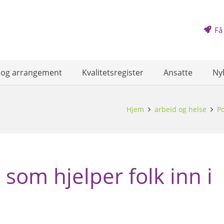
Få
 og arrangement
Kvalitetsregister
Ansatte
Ny
Hjem
arbeid og helse
Po
 som hjelper folk inn i