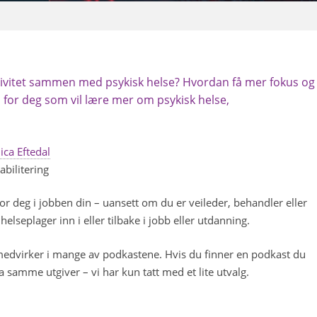
tivitet sammen med psykisk helse? Hvordan få mer fokus og
for deg som vil lære mer om psykisk helse,
ca Eftedal
bilitering
r deg i jobben din – uansett om du er veileder, behandler eller
seplager inn i eller tilbake i jobb eller utdanning.
 medvirker i mange av podkastene. Hvis du finner en podkast du
a samme utgiver – vi har kun tatt med et lite utvalg.