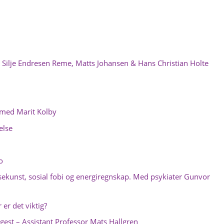
 Silje Endresen Reme, Matts Johansen & Hans Christian Holte
 med Marit Kolby
else
o
sekunst, sosial fobi og energiregnskap. Med psykiater Gunvor
 er det viktig?
ngest – Assistant Professor Mats Hallgren