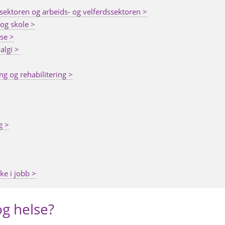
sesektoren og arbeids- og velferdssektoren >
 og skole >
se >
algi >
ng og rehabilitering >
g >
ke i jobb >
og helse?