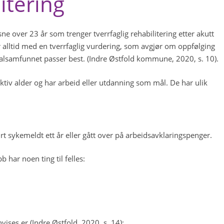
litering
e over 23 år som trenger tverrfaglig rehabilitering etter akutt
er alltid med en tverrfaglig vurdering, som avgjør om oppfølging
kalsamfunnet passer best. (Indre Østfold kommune, 2020, s. 10).
tiv alder og har arbeid eller utdanning som mål. De har ulik
t sykemeldt ett år eller gått over på arbeidsavklaringspenger.
 har noen ting til felles:
ses er (Indre Østfold, 2020, s. 14):