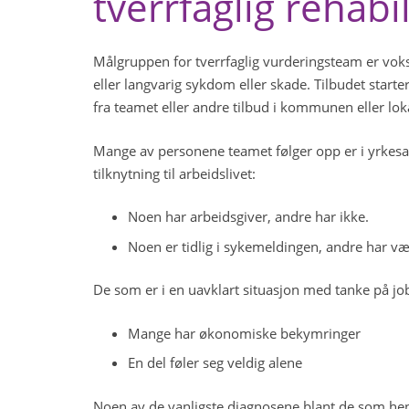
tverrfaglig rehabi
Målgruppen for tverrfaglig vurderingsteam er voksn
eller langvarig sykdom eller skade. Tilbudet start
fra teamet eller andre tilbud i kommunen eller lo
Mange av personene teamet følger opp er i yrkesak
tilknytning til arbeidslivet:
Noen har arbeidsgiver, andre har ikke.
Noen er tidlig i sykemeldingen, andre har vær
De som er i en uavklart situasjon med tanke på jobb
Mange har økonomiske bekymringer
En del føler seg veldig alene
Noen av de vanligste diagnosene blant de som henvi