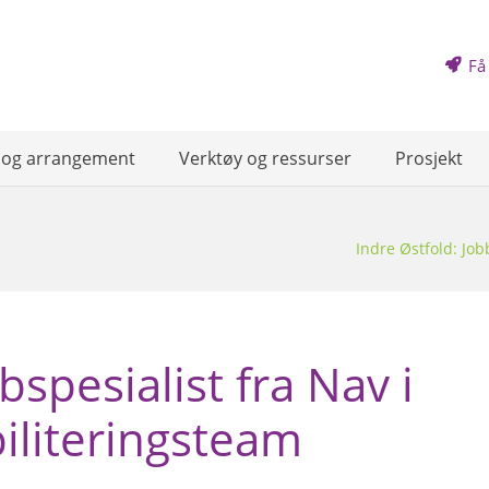
Få
 og arrangement
Verktøy og ressurser
Prosjekt
Indre Østfold: Jo
bspesialist fra Nav i
literingsteam