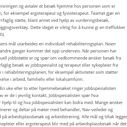
isningen og avtaler et besøk hjemme hos personen som er
, for eksempel ergoterapeut og fysioterapeut. Teamet gjør en
faglig støtte, blant annet ved hjelp av vurderingsbesøk,
gingsverktøy. Dette steget er viktig for å kunne gi en treffsikker
0).
ens mål utarbeides en individuell rehabiliteringsplan. Noen
 andre ganger kommer det opp underveis. Når personen har
iduell jobbstøtte er og spør om vedkommende ønsker besøk fra
rrfaglig besøk av jobbspesialist og terapeut eller sykepleier fra
n i rehabiliteringsplanen, for eksempel aktiviteter som støtter
kelse i arbeid, familieliv eller lokalsamfunn.
En uke eller to etter hjemmebesøket ringer jobbspesialisten
 er de i jevnlig kontakt. Jobbspesialisten spør hva
 hjelp til og hva jobbspesialisten kan bidra med. Mange ønsker
rdinerer og deltar på møter med behandler, Nav-veileder og
ed på arbeidsplassbesøk og arbeidstrening. Alle mål og tiltak legge
ykepleier eller ergoterapeut blir med på arbeidsplassbesøk når det