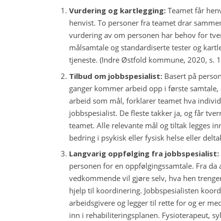
Vurdering og kartlegging:
Teamet får henv
henvist. To personer fra teamet drar sammen
vurdering av om personen har behov for tverr
målsamtale og standardiserte tester og kartleg
tjeneste. (Indre Østfold kommune, 2020, s. 1
Tilbud om jobbspesialist:
Basert på person
ganger kommer arbeid opp i første samtale,
arbeid som mål, forklarer teamet hva indiv
jobbspesialist. De fleste takker ja, og får tve
teamet. Alle relevante mål og tiltak legges in
bedring i psykisk eller fysisk helse eller delta
Langvarig oppfølging fra jobbspesialist:
personen for en oppfølgingssamtale. Fra da av
vedkommende vil gjøre selv, hva hen trenger
hjelp til koordinering. Jobbspesialisten koo
arbeidsgivere og legger til rette for og er m
inn i rehabiliteringsplanen. Fysioterapeut, s