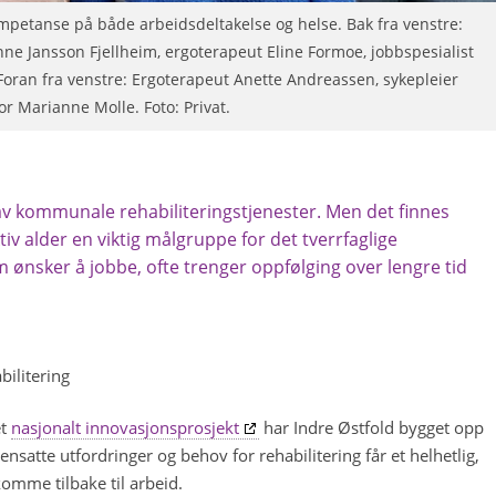
ompetanse på både arbeidsdeltakelse og helse. Bak fra venstre:
nne Jansson Fjellheim, ergoterapeut Eline Formoe, jobbspesialist
Foran fra venstre: Ergoterapeut Anette Andreassen, sykepleier
 Marianne Molle. Foto: Privat.
av kommunale rehabiliteringstjenester. Men det finnes
tiv alder en viktig målgruppe for det tverrfaglige
m ønsker å jobbe, ofte trenger oppfølging over lengre tid
bilitering
et
nasjonalt innovasjonsprosjekt
har Indre Østfold bygget opp
satte utfordringer og behov for rehabilitering får et helhetlig,
 komme tilbake til arbeid.