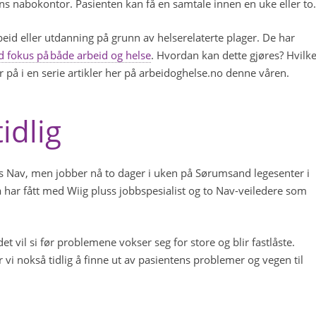
ens nabokontor. Pasienten kan få en samtale innen en uke eller to
eid eller utdanning på grunn av helserelaterte plager. De har
d fokus på både arbeid og helse
. Hvordan kan dette gjøres? Hvilk
ler på i en serie artikler her på arbeidoghelse.no denne våren.
idlig
os Nav, men jobber nå to dager i uken på Sørumsand legesenter i
har fått med Wiig pluss jobbspesialist og to Nav-veiledere som
det vil si før problemene vokser seg for store og blir fastlåste.
vi nokså tidlig å finne ut av pasientens problemer og vegen til