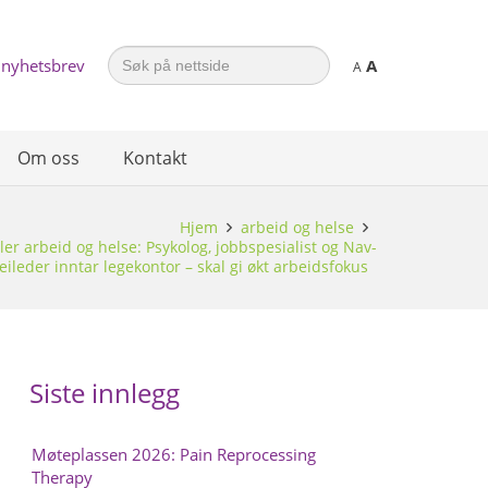
Search
 nyhetsbrev
A
for:
A
Om oss
Kontakt
Hjem
arbeid og helse
er arbeid og helse: Psykolog, jobbspesialist og Nav-
eileder inntar legekontor – skal gi økt arbeidsfokus
Siste innlegg
Møteplassen 2026: Pain Reprocessing
Therapy