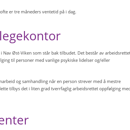
ofte er tre måneders ventetid på i dag.
 legekontor
 i Nav Øst-Viken som står bak tilbudet. Det består av arbeidsrette
ging til personer med vanlige psykiske lidelser og/eller
 samarbeid og samhandling når en person strever med å mestre
dette tilbys det i liten grad tverrfaglig arbeidsrettet oppfølging me
ienter