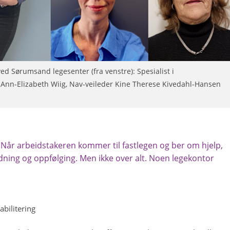
d Sørumsand legesenter (fra venstre): Spesialist i
 Ann-Elizabeth Wiig, Nav-veileder Kine Therese Kivedahl-Hansen
. Når arbeidstakeren kommer til fastlegen og ber om hjelp,
dning og oppfølging. Men ikke over alt. Noen legekontor
.
abilitering