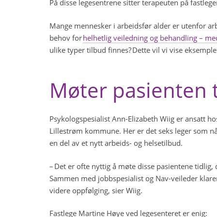
På disse legesentrene sitter terapeuten på fastleg
Mange mennesker i arbeidsfør alder er utenfor arb
behov for
helhetlig veiledning og behandling – me
ulike typer tilbud finnes? Dette vil vi vise eksemp
Møter pasienten t
Psykologspesialist Ann-Elizabeth Wiig er ansatt h
Lillestrøm kommune. Her er det seks leger som nå 
en del av et nytt arbeids- og helsetilbud.
– Det er ofte nyttig å møte disse pasientene tidlig, 
Sammen med jobbspesialist og Nav-veileder klarer 
videre oppfølging, sier Wiig.
Fastlege Martine Høye ved legesenteret er enig: