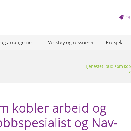
Få
 og arrangement
Verktøy og ressurser
Prosjekt
Tjenestetilbud som kobl
v
m kobler arbeid og
obbspesialist og Nav-