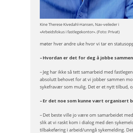
Kine Therese Kivedahl-Hansen, Nav-veileder i
«Arbeidsfokus i fastlegekontor». (Foto: Privat)
møter hver andre uke hvor vi tar en statuso
– Hvordan er det for deg å jobbe samme
– Jeg har ikke så tett samarbeid med fastlege
absolutt behovet for at vi jobber sammen mot 
sykefravær som mulig. Det er et nytt tilbud, og
– Er det noe som kunne vært organisert 
– Det beste ville jo være om samarbeidet med r
slik at vi raskt kom i dialog med den sykemeld
tilbakeføring i arbeid/unngå sykemelding. Det er