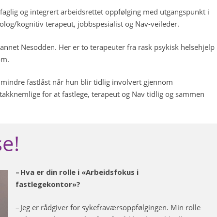
verrfaglig og integrert arbeidsrettet oppfølging med utgangspunkt i
kolog/kognitiv terapeut, jobbspesialist og Nav-veileder.
nnet Nesodden. Her er to terapeuter fra rask psykisk helsehjelp
røm.
 mindre fastlåst når hun blir tidlig involvert gjennom
takknemlige for at fastlege, terapeut og Nav tidlig og sammen
se!
– Hva er din rolle i «Arbeidsfokus i
fastlegekontor»?
– Jeg er rådgiver for sykefraværsoppfølgingen. Min rolle