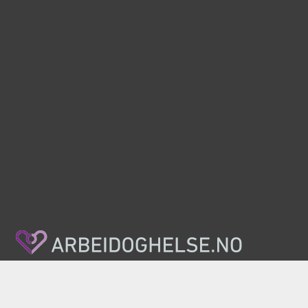
Nasjonalt kvalitets- og kompetansenettverk for
arbeidsrettet rehabilitering