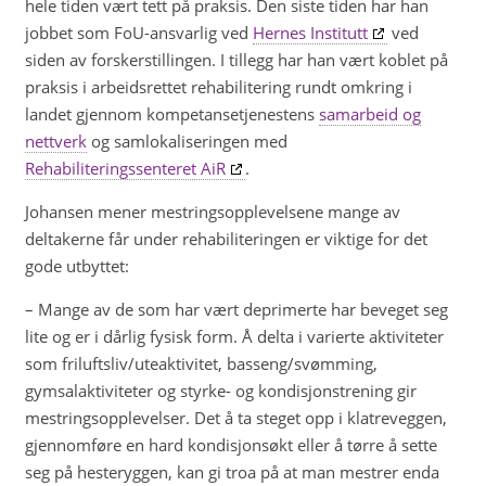
hele tiden vært tett på praksis. Den siste tiden har han
jobbet som FoU-ansvarlig ved
Hernes Institutt
ved
siden av forskerstillingen. I tillegg har han vært koblet på
praksis i arbeidsrettet rehabilitering rundt omkring i
landet gjennom kompetansetjenestens
samarbeid og
nettverk
og samlokaliseringen med
Rehabiliteringssenteret AiR
.
Johansen mener mestringsopplevelsene mange av
deltakerne får under rehabiliteringen er viktige for det
gode utbyttet:
– Mange av de som har vært deprimerte har beveget seg
lite og er i dårlig fysisk form. Å delta i varierte aktiviteter
som friluftsliv/uteaktivitet, basseng/svømming,
gymsalaktiviteter og styrke- og kondisjonstrening gir
mestringsopplevelser. Det å ta steget opp i klatreveggen,
gjennomføre en hard kondisjonsøkt eller å tørre å sette
seg på hesteryggen, kan gi troa på at man mestrer enda