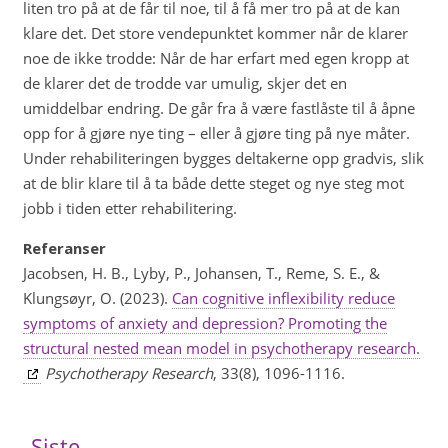
liten tro på at de får til noe, til å få mer tro på at de kan
klare det. Det store vendepunktet kommer når de klarer
noe de ikke trodde: Når de har erfart med egen kropp at
de klarer det de trodde var umulig, skjer det en
umiddelbar endring. De går fra å være fastlåste til å åpne
opp for å gjøre nye ting – eller å gjøre ting på nye måter.
Under rehabiliteringen bygges deltakerne opp gradvis, slik
at de blir klare til å ta både dette steget og nye steg mot
jobb i tiden etter rehabilitering.
Referanser
Jacobsen, H. B., Lyby, P., Johansen, T., Reme, S. E., &
Klungsøyr, O. (2023).
Can cognitive inflexibility reduce
symptoms of anxiety and depression? Promoting the
structural nested mean model in psychotherapy research.
Psychotherapy Research
, 33(8), 1096-1116.
Siste