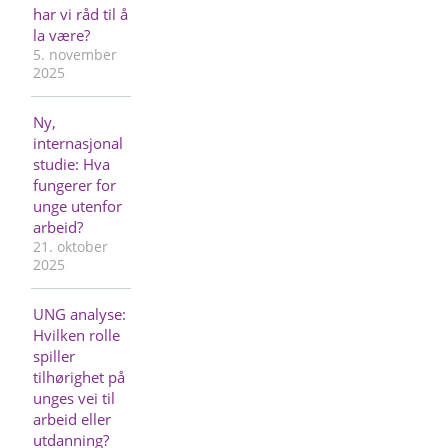
har vi råd til å
la være?
5. november
2025
Ny,
internasjonal
studie: Hva
fungerer for
unge utenfor
arbeid?
21. oktober
2025
UNG analyse:
Hvilken rolle
spiller
tilhørighet på
unges vei til
arbeid eller
utdanning?