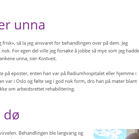
er unna
g frisk», så la jeg ansvaret for behandlingen over på dem. Jeg
nok. For egen del ville jeg forsøke å jobbe så mye som jeg hadd
 tankene unna, sier Kostveit.
rte på eposter, enten han var på Radiumhospitalet eller hjemme i
 var i Oslo og følte seg i god nok form, dro han på møter blant
ke om arbeidsrettet rehabilitering.
e dø
gvirvelen. Behandlingen ble langvarig og