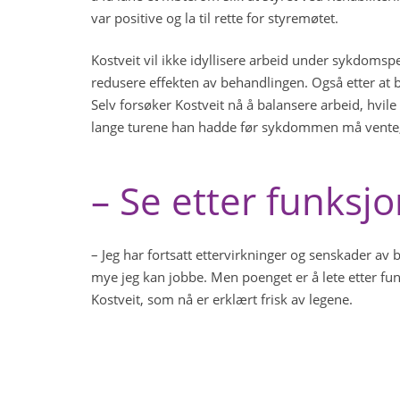
var positive og la til rette for styremøtet.
Kostveit vil ikke idyllisere arbeid under sykdomsp
redusere effekten av behandlingen. Også etter at be
Selv forsøker Kostveit nå å balansere arbeid, hvil
lange turene han hadde før sykdommen må vente, m
– Se etter funksj
– Jeg har fortsatt ettervirkninger og senskader av
mye jeg kan jobbe. Men poenget er å lete etter funk
Kostveit, som nå er erklært frisk av legene.