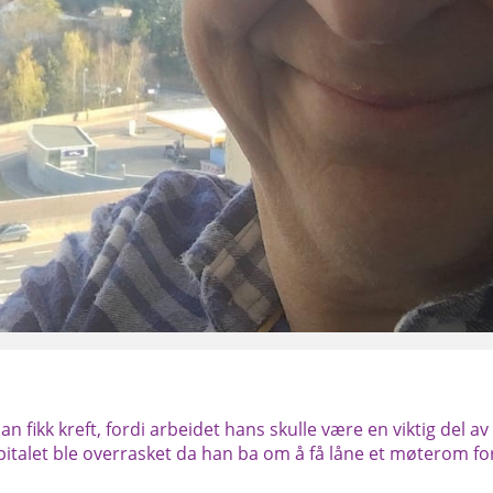
an fikk kreft, fordi arbeidet hans skulle være en viktig del av
talet ble overrasket da han ba om å få låne et møterom fo