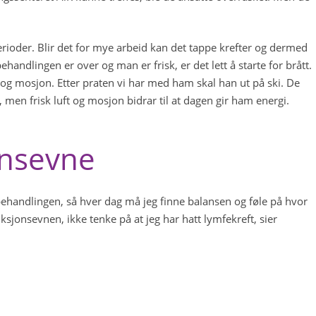
erioder. Blir det for mye arbeid kan det tappe krefter og dermed
handlingen er over og man er frisk, er det lett å starte for brått.
e og mosjon. Etter praten vi har med ham skal han ut på ski. De
en frisk luft og mosjon bidrar til at dagen gir ham energi.
onsevne
 behandlingen, så hver dag må jeg finne balansen og føle på hvor
sjonsevnen, ikke tenke på at jeg har hatt lymfekreft, sier