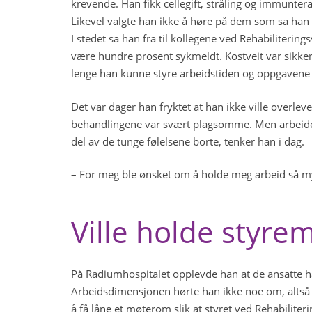
krevende. Han fikk cellegift, stråling og immuntera
Likevel valgte han ikke å høre på dem som sa ha
I stedet sa han fra til kollegene ved Rehabilitering
være hundre prosent sykmeldt. Kostveit var sikker 
lenge han kunne styre arbeidstiden og oppgavene 
Det var dager han fryktet at han ikke ville overlev
behandlingene var svært plagsomme. Men arbeidet
del av de tunge følelsene borte, tenker han i dag.
– For meg ble ønsket om å holde meg arbeid så mye 
Ville holde styre
På Radiumhospitalet opplevde han at de ansatte ha
Arbeidsdimensjonen hørte han ikke noe om, altså
å få låne et møterom slik at styret ved Rehabiliter