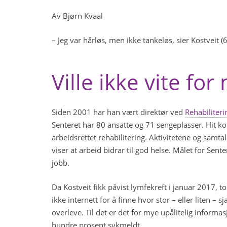
Av Bjørn Kvaal
– Jeg var hårløs, men ikke tankeløs, sier Kostveit (6
Ville ikke vite for
Siden 2001 har han vært direktør ved
Rehabiliteri
Senteret har 80 ansatte og 71 sengeplasser. Hit k
arbeidsrettet rehabilitering. Aktivitetene og samt
viser at arbeid bidrar til god helse. Målet for Sentere
jobb.
Da Kostveit fikk påvist lymfekreft i januar 2017, 
ikke internett for å finne hvor stor – eller liten – sj
overleve. Til det er det for mye upålitelig informas
hundre prosent sykmeldt.