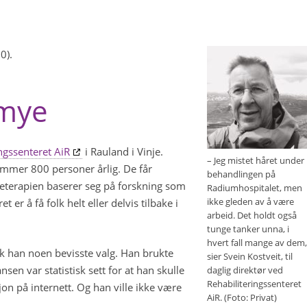
0).
 mye
ngssenteret AiR
i Rauland i Vinje.
– Jeg mistet håret under
ommer 800 personer årlig. De får
behandlingen på
aleterapien baserer seg på forskning som
Radiumhospitalet, men
ikke gleden av å være
t er å få folk helt eller delvis tilbake i
arbeid. Det holdt også
tunge tanker unna, i
hvert fall mange av dem,
tok han noen bevisste valg. Han brukte
sier Svein Kostveit, til
ansen var statistisk sett for at han skulle
daglig direktør ved
Rehabiliteringssenteret
jon på internett. Og han ville ikke være
AiR. (Foto: Privat)