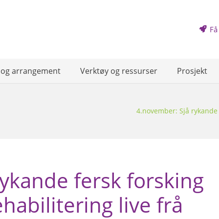
Få
 og arrangement
Verktøy og ressurser
Prosjekt
4.november: Sjå rykande f
ykande fersk forsking
habilitering live frå