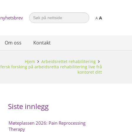
Search
 nyhetsbrev
A
for:
A
Om oss
Kontakt
Hjem
Arbeidsrettet rehabilitering
ersk forsking på arbeidsretta rehabilitering live frå
kontoret ditt
Siste innlegg
Møteplassen 2026: Pain Reprocessing
Therapy