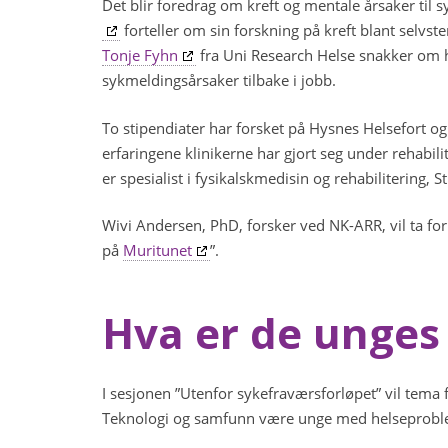
Det blir foredrag om kreft og mentale årsaker til
forteller om sin forskning på kreft blant selvs
Tonje Fyhn
fra Uni Research Helse snakker om 
sykmeldingsårsaker tilbake i jobb.
To stipendiater har forsket på Hysnes Helsefort og
erfaringene klinikerne har gjort seg under rehabil
er spesialist i fysikalskmedisin og rehabilitering,
Wivi Andersen, PhD, forsker ved NK-ARR, vil ta for
på
Muritunet
”.
Hva er de unges 
I sesjonen ”Utenfor sykefraværsforløpet” vil tema 
Teknologi og samfunn være unge med helseproblem