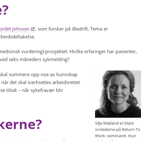
e?
ordet Johnsen
, som forsker på iBedrift. Tema er
beidsdeltakelse.
isinsk vurdering)-prosjektet. Hvilke erfaringer har pasienter,
 ved seks måneders sykmelding?
n skal summere opp noe av kunnskap
år det skal iverksettes arbeidsrettet
e tiltak – når sykefravær blir
ikerne?
Silje Mæland er blant
innlederne på Return To
Work -seminaret. Hun