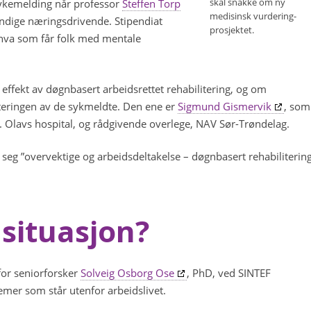
skal snakke om ny
 sykemelding når professor
Steffen Torp
medisinsk vurdering-
tendige næringsdrivende. Stipendiat
prosjektet.
hva som får folk med mentale
 effekt av døgnbasert arbeidsrettet rehabilitering, og om
iteringen av de sykmeldte. Den ene er
Sigmund Gismervik
, som
 St. Olavs hospital, og rådgivende overlege, NAV Sør-Trøndelag.
 seg ”overvektige og arbeidsdeltakelse – døgnbasert rehabiliterin
situasjon?
for seniorforsker
Solveig Osborg Ose
, PhD, ved SINTEF
er som står utenfor arbeidslivet.