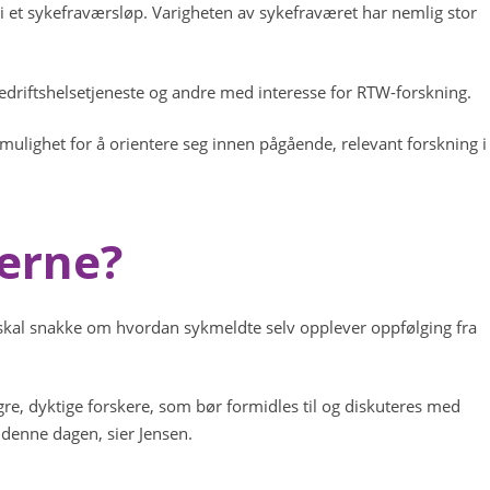
 et sykefraværsløp. Varigheten av sykefraværet har nemlig stor
bedriftshelsetjeneste og andre med interesse for RTW-forskning.
e mulighet for å orientere seg innen pågående, relevant forskning i
erne?
skal snakke om hvordan sykmeldte selv opplever oppfølging fra
gre, dyktige forskere, som bør formidles til og diskuteres med
 denne dagen, sier Jensen.