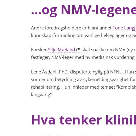
…og NMV-legen
Andre foredragsholdere er blant annet
Tone Langj
kunnskapsformidling om vanlige helseplager og ar
Forsker
Silje Mæland
skal snakke om NMV (ny med
fastleger, NMV-leger med ny medisinsk vurdering
Lene Åsdahl, PhD, disputerte nylig på NTNU. Hu
som er om betydning av sykemeldingsvarighet for n
rehabilitering. Hun innleder med temaet ”Kompleks
langvarig”.
Hva tenker klin