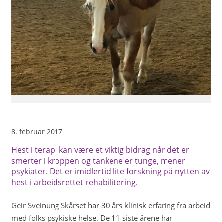
8. februar 2017
Hest i terapi kan være et viktig bidrag når det er
smerter i kroppen og tankene er tunge, mener
psykiater. Det er imidlertid lite forskning på nytten av
hest i arbeidsrettet rehabilitering.
Geir Sveinung Skårset har 30 års klinisk erfaring fra arbeid
med folks psykiske helse. De 11 siste årene har