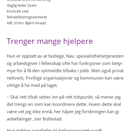
daglig leder Svein
Kostveit ved
Rehabiliteringssenteret
AiR. (Foto: Bjørn Kvaal)
Trenger mange hjelpere
Hun er opptatt av at fastlege, Nav, spesialisthelsetjenesten
og arbeidsgiver i fellesskap ofte har funksjoner som betyr
mye for å få den sykmeldte tilbake i jobb. Men også privat
nettverk, frivillige organisasjoner og kommunen kan være
viktige å ha med på laget.
– Skal rett tiltak settes inn på rett tidspunkt, så mener jeg
det trengs en som kan koordinere dette. Hvem dette skal
være vet jeg ikke ennå, her håper jeg forskningen kan gi
anbefalinger, sier Bollestad.
Hun trekker paralleller til hjelpeapparatet rundt