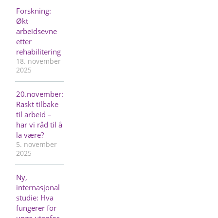
Forskning:
Økt
arbeidsevne
etter
rehabilitering
18. november
2025
20.november:
Raskt tilbake
til arbeid –
har vi råd til å
la være?
5. november
2025
Ny,
internasjonal
studie: Hva
fungerer for
unge utenfor