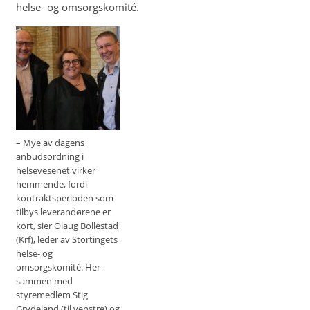
helse- og omsorgskomité.
– Mye av dagens
anbudsordning i
helsevesenet virker
hemmende, fordi
kontraktsperioden som
tilbys leverandørene er
kort, sier Olaug Bollestad
(Krf), leder av Stortingets
helse- og
omsorgskomité. Her
sammen med
styremedlem Stig
Grydeland (til venstre) og