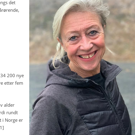
engs det
årørende,
s 34 200 nye
ive etter fem
iv alder
ordi rundt
 i Norge er
1]