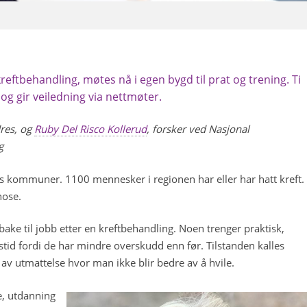
kreftbehandling, møtes nå i egen bygd til prat og trening. Ti
og gir veiledning via nettmøter.
dres, og
Ruby Del Risco Kollerud
, forsker ved Nasjonal
g
s kommuner. 1100 mennesker i regionen har eller har hatt kreft.
nose.
lbake til jobb etter en kreftbehandling. Noen trenger praktisk,
dstid fordi de har mindre overskudd enn før. Tilstanden kalles
 av utmattelse hvor man ikke blir bedre av å hvile.
le, utdanning