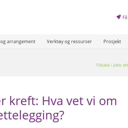
Få
 og arrangement
Verktøy og ressurser
Prosjekt
Tilbake i jobb et
er kreft: Hva vet vi om
ettelegging?