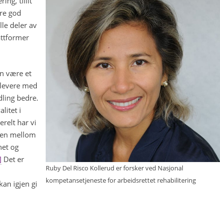
ing, tillit
kre god
le deler av
attformer
an være et
rlevere med
ling bedre.
litet i
relt har vi
gen mellom
het og
]
Det er
Ruby Del Risco Kollerud er forsker ved Nasjonal
kompetansetjeneste for arbeidsrettet rehabilitering
kan igjen gi