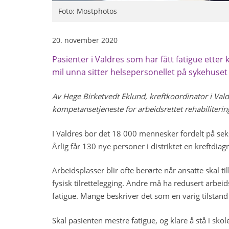
Foto: Mostphotos
20. november 2020
Pasienter i Valdres som har fått fatigue etter 
mil unna sitter helsepersonellet på sykehuset 
Av Hege Birketvedt Eklund, kreftkoordinator i Val
kompetansetjeneste for arbeidsrettet rehabiliterin
I Valdres bor det 18 000 mennesker fordelt på sek
Årlig får 130 nye personer i distriktet en kreftdiag
Arbeidsplasser blir ofte berørte når ansatte skal ti
fysisk tilrettelegging. Andre må ha redusert arbei
fatigue. Mange beskriver det som en varig tilstand
Skal pasienten mestre fatigue, og klare å stå i sko