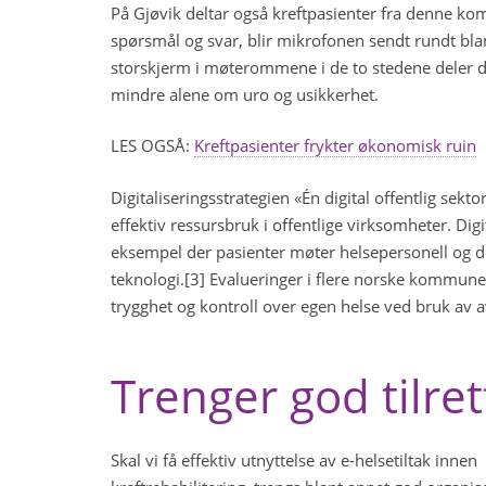
På Gjøvik deltar også kreftpasienter fra denne kom
spørsmål og svar, blir mikrofonen sendt rundt bla
storskjerm i møterommene i de to stedene deler de
mindre alene om uro og usikkerhet.
LES OGSÅ:
Kreftpasienter frykter økonomisk ruin
Digitaliseringsstrategien «Én digital offentlig sekt
effektiv ressursbruk i offentlige virksomheter. D
eksempel der pasienter møter helsepersonell og de
teknologi.[3] Evalueringer i flere norske kommuner
trygghet og kontroll over egen helse ved bruk a
Trenger god tilre
Skal vi få effektiv utnyttelse av e-helsetiltak innen