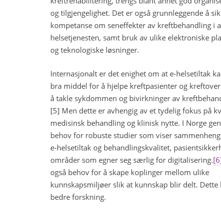
kreftrehabilitering, trengs blant annet god organiser
og tilgjengelighet. Det er også grunnleggende å si
kompetanse om seneffekter av kreftbehandling i al
helsetjenesten, samt bruk av ulike elektroniske pl
og teknologiske løsninger.
Internasjonalt er det enighet om at e-helsetiltak k
bra middel for å hjelpe kreftpasienter og kreftove
å takle sykdommen og bivirkninger av kreftbehand
[5] Men dette er avhengig av et tydelig fokus på kva
medisinsk behandling og klinisk nytte. I Norge gene
behov for robuste studier som viser sammenhen
e-helsetiltak og behandlingskvalitet, pasientsikker
områder som egner seg særlig for digitalisering.
[6
også behov for å skape koplinger mellom ulike
kunnskapsmiljøer slik at kunnskap blir delt. Dette 
bedre forskning.