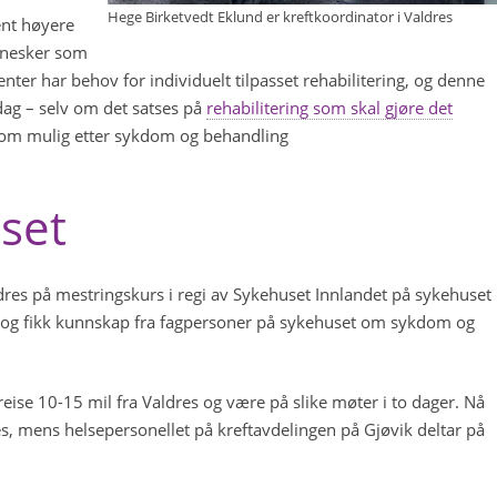
Hege Birketvedt Eklund er kreftkoordinator i Valdres
ent høyere
nnesker som
sienter har behov for individuelt tilpasset rehabilitering, og denne
 dag – selv om det satses på
rehabilitering som skal gjøre det
som mulig etter sykdom og behandling
set
ldres på mestringskurs i regi av Sykehuset Innlandet på sykehuset
er, og fikk kunnskap fra fagpersoner på sykehuset om sykdom og
reise 10-15 mil fra Valdres og være på slike møter i to dager. Nå
s, mens helsepersonellet på kreftavdelingen på Gjøvik deltar på