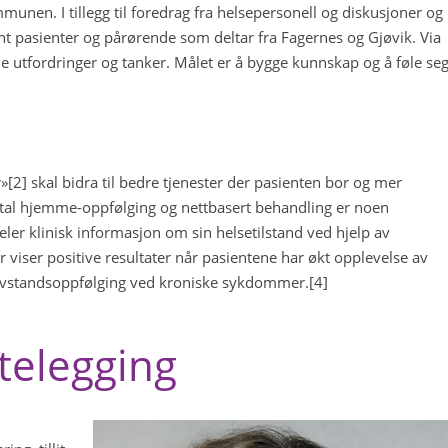
munen. I tillegg til foredrag fra helsepersonell og diskusjoner og
nt pasienter og pårørende som deltar fra Fagernes og Gjøvik. Via
 utfordringer og tanker. Målet er å bygge kunnskap og å føle se
or»[2] skal bidra til bedre tjenester der pasienten bor og mer
igital hjemme-oppfølging og nettbasert behandling er noen
ler klinisk informasjon om sin helsetilstand ved hjelp av
 viser positive resultater når pasientene har økt opplevelse av
v avstandsoppfølging ved kroniske sykdommer.[4]
ttelegging