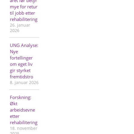
året før betyr
mye for retur
til jobb etter
rehabilitering
26. januar
2026
UNG Analyse:
Nye
fortellinger
om eget liv
gir styrket
fremtidstro
8. januar 2026
Forskning:
Økt
arbeidsevne
etter
rehabilitering
18. november
2025