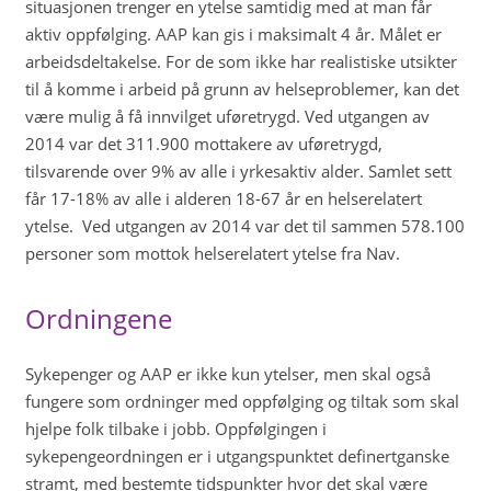
situasjonen trenger en ytelse samtidig med at man får
aktiv oppfølging. AAP kan gis i maksimalt 4 år. Målet er
arbeidsdeltakelse. For de som ikke har realistiske utsikter
til å komme i arbeid på grunn av helseproblemer, kan det
være mulig å få innvilget uføretrygd. Ved utgangen av
2014 var det 311.900 mottakere av uføretrygd,
tilsvarende over 9% av alle i yrkesaktiv alder. Samlet sett
får 17-18% av alle i alderen 18-67 år en helserelatert
ytelse. Ved utgangen av 2014 var det til sammen 578.100
personer som mottok helserelatert ytelse fra Nav.
Ordningene
Sykepenger og AAP er ikke kun ytelser, men skal også
fungere som ordninger med oppfølging og tiltak som skal
hjelpe folk tilbake i jobb. Oppfølgingen i
sykepengeordningen er i utgangspunktet definertganske
stramt, med bestemte tidspunkter hvor det skal være