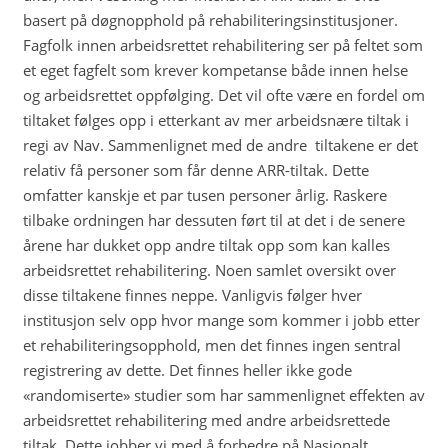
basert på døgnopphold på rehabiliteringsinstitusjoner.
Fagfolk innen arbeidsrettet rehabilitering ser på feltet som
et eget fagfelt som krever kompetanse både innen helse
og arbeidsrettet oppfølging. Det vil ofte være en fordel om
tiltaket følges opp i etterkant av mer arbeidsnære tiltak i
regi av Nav. Sammenlignet med de andre tiltakene er det
relativ få personer som får denne ARR-tiltak. Dette
omfatter kanskje et par tusen personer årlig. Raskere
tilbake ordningen har dessuten ført til at det i de senere
årene har dukket opp andre tiltak opp som kan kalles
arbeidsrettet rehabilitering. Noen samlet oversikt over
disse tiltakene finnes neppe. Vanligvis følger hver
institusjon selv opp hvor mange som kommer i jobb etter
et rehabiliteringsopphold, men det finnes ingen sentral
registrering av dette. Det finnes heller ikke gode
«randomiserte» studier som har sammenlignet effekten av
arbeidsrettet rehabilitering med andre arbeidsrettede
tiltak. Dette jobber vi med å forbedre på Nasjonalt