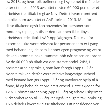
fra 2013, og hvor folk befinner seg i systemet 6 måneder
etter et tiltak. I 2013 avsluttet nesten 60.000 personer et
arbeidsrettet tiltak i regi av Nav. Dette tilsvarer omtrent
antallet som avsluttet et AAP-forløp i 2013. Men fordi
disse tiltakene også kan anvendes for personer som
mottar sykepenger, tilsier dette at noen ikke tilbys
arbeidsrettede tiltak i AAP-oppfølgingen. Dette vil for
eksempel ikke være relevant for personer som er i gang
med behandling, de som kjenner egen prognose og vet at
de kan komme tilbake i samme jobb når helsen er i orden.
Av de 60.000 på tiltak var den største andel, 24%, i
ordinær arbeidspraksis, som kan foregå i opp til 2 år.
Noen tiltak kan derfor være relativt langvarige. Arbeid
med bistand kan gis i opptil 3 år og involverer hjelp til å
finne, få og beholde et ordinært arbeid. Dette skjedde for
12%. Ordinær utdanning (opp til 3 år) og arbeid i skjermet
virksomhet (opp til 1-2 år) var også vanlige tiltak, omkring
16% deltok i hvert av disse tiltakene. Litt nedslående var