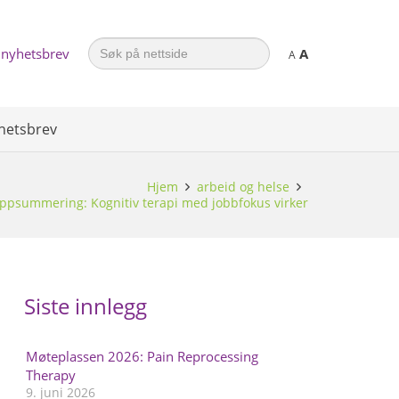
Search
 nyhetsbrev
A
for:
A
hetsbrev
Hjem
arbeid og helse
ppsummering: Kognitiv terapi med jobbfokus virker
Siste innlegg
Møteplassen 2026: Pain Reprocessing
Therapy
9. juni 2026