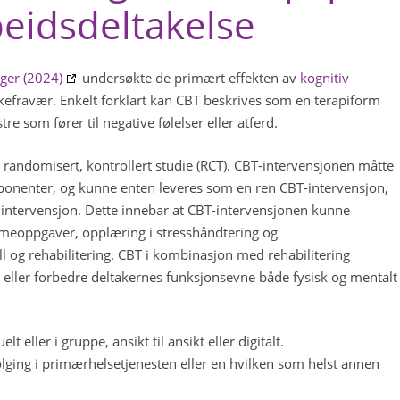
beidsdeltakelse
ger (2024)
undersøkte de primært effekten av
kognitiv
ykefravær. Enkelt forklart kan CBT beskrives som en terapiform
e som fører til negative følelser eller atferd.
en randomisert, kontrollert studie (RCT). CBT-intervensjonen måtte
onenter, og kunne enten leveres som en ren CBT-intervensjon,
intervensjon. Dette innebar at CBT-intervensjonen kunne
eoppgaver, opplæring i stresshåndtering og
ll og rehabilitering. CBT i kombinasjon med rehabilitering
 eller forbedre deltakernes funksjonsevne både fysisk og mentalt
eller i gruppe, ansikt til ansikt eller digitalt.
ing i primærhelsetjenesten eller en hvilken som helst annen