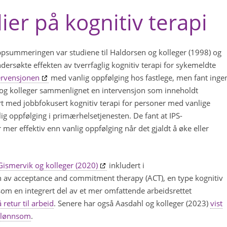
ier på kognitiv terapi
psummeringen var studiene til Haldorsen og kolleger (1998) og
ersøkte effekten av tverrfaglig kognitiv terapi for sykemeldte
ervensjonen
med vanlig oppfølging hos fastlege, men fant inge
e og kolleger sammenlignet en intervensjon som inneholdt
rt med jobbfokusert kognitiv terapi for personer med vanlige
g oppfølging i primærhelsetjenesten. De fant at IPS-
 mer effektiv enn vanlig oppfølging når det gjaldt å øke eller
ismervik og kolleger (2020)
inkludert i
 av acceptance and commitment therapy (ACT), en type kognitiv
 som en integrert del av et mer omfattende arbeidsrettet
 retur til arbeid
. Senere har også Aasdahl og kolleger (2023)
vist
 lønnsom
.