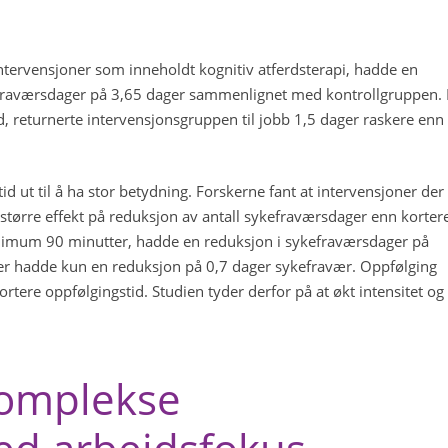
ntervensjoner som inneholdt kognitiv atferdsterapi, hadde en
kefraværsdager på 3,65 dager sammenlignet med kontrollgruppen. 
id, returnerte intervensjonsgruppen til jobb 1,5 dager raskere enn
id ut til å ha stor betydning. Forskerne fant at intervensjoner der
 større effekt på reduksjon av antall sykefraværsdager enn korter
inimum 90 minutter, hadde en reduksjon i sykefraværsdager på
er hadde kun en reduksjon på 0,7 dager sykefravær. Oppfølging
rtere oppfølgingstid. Studien tyder derfor på at økt intensitet og
komplekse