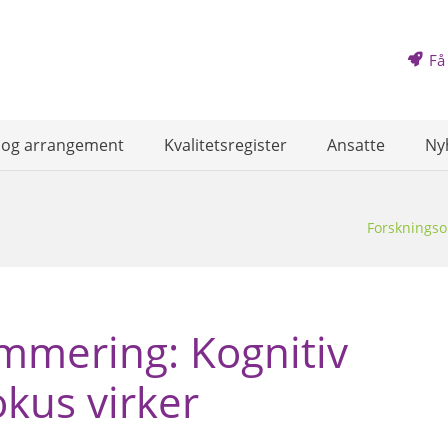
Få
 og arrangement
Kvalitetsregister
Ansatte
Ny
Forskningso
mmering: Kognitiv
kus virker