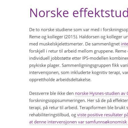
Norske effektstud
De to norske studiene som var med i forskningsop
Reme og kolleger (2015). Haldorsen og kolleger und
med muskelskjelettsmerter. De sammenlignet
int
forskjell i retur til arbeid mellom gruppene. Rem
individuell jobbstøtte etter IPS-modellen kombine
psykiske plager. Sammenligningsgruppen fikk vanli
intervensjonen, som inkluderte kognitiv terapi, var
opprettholde arbeidsdeltakelse.
Dessverre ble ikke den
norske Hysnes-studien av G
forskningsoppsummeringen. Her så de på effekten
terapi, på retur til arbeid. Terapiformen ble brukt
rehabiliteringstilbud, og
viste positive resultater på
at denne intervensjonen var samfunnsøkonomisk