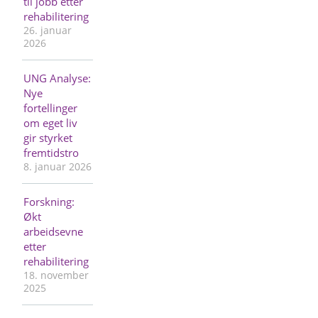
til jobb etter
rehabilitering
26. januar
2026
UNG Analyse:
Nye
fortellinger
om eget liv
gir styrket
fremtidstro
8. januar 2026
Forskning:
Økt
arbeidsevne
etter
rehabilitering
18. november
2025