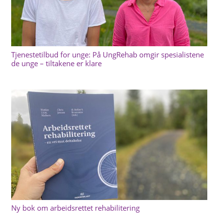
Tjenestetilbud for unge: På UngRehab omgir spesialistene
de unge – tiltakene er klare
Ny bok om arbeidsrettet rehabilitering