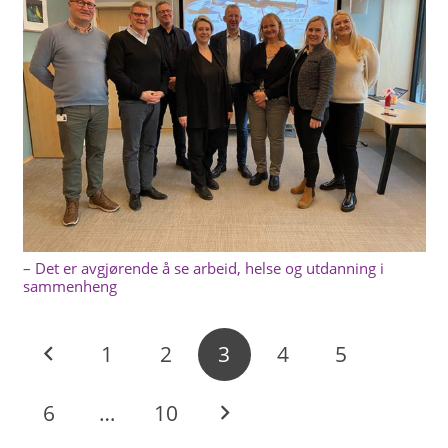
– Det er avgjørende å se arbeid, helse og utdanning i
sammenheng
1
2
3
4
5
6
…
10