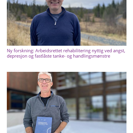
Ny forskning: Arbeidsrettet rehabilitering nyttig ved angst,
depresjon og fastlåste tanke- og handlingsmønstre