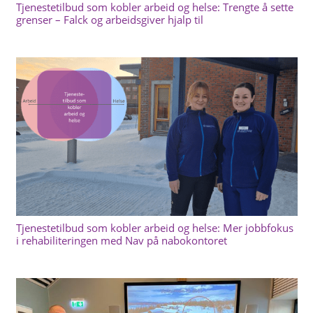
Tjenestetilbud som kobler arbeid og helse: Trengte å sette
grenser – Falck og arbeidsgiver hjalp til
Tjenestetilbud som kobler arbeid og helse: Mer jobbfokus
i rehabiliteringen med Nav på nabokontoret