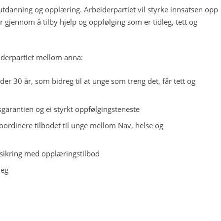
tdanning og opplæring. Arbeiderpartiet vil styrke innsatsen opp
r gjennom å tilby hjelp og oppfølging som er tidleg, tett og
beiderpartiet mellom anna:
r 30 år, som bidreg til at unge som treng det, får tett og
arantien og ei styrkt oppfølgingsteneste
koordinere tilbodet til unge mellom Nav, helse og
ssikring med opplæringstilbod
leg