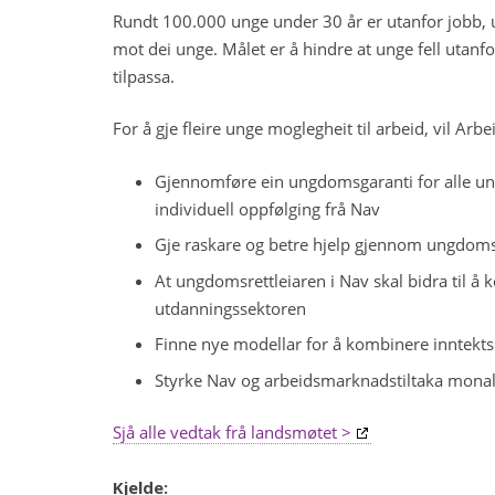
Rundt 100.000 unge under 30 år er utanfor jobb, u
mot dei unge. Målet er å hindre at unge fell utanfo
tilpassa.
For å gje fleire unge moglegheit til arbeid, vil Ar
Gjennomføre ein ungdomsgaranti for alle unde
individuell oppfølging frå Nav
Gje raskare og betre hjelp gjennom ungdomsg
At ungdomsrettleiaren i Nav skal bidra til å 
utdanningssektoren
Finne nye modellar for å kombinere inntekt
Styrke Nav og arbeidsmarknadstiltaka mona
Sjå alle vedtak frå landsmøtet >
Kjelde: