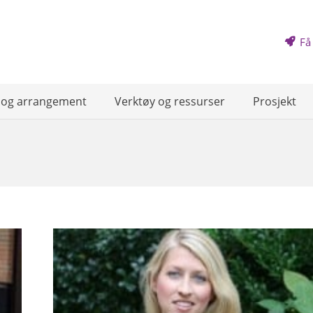
Få
 og arrangement
Verktøy og ressurser
Prosjekt