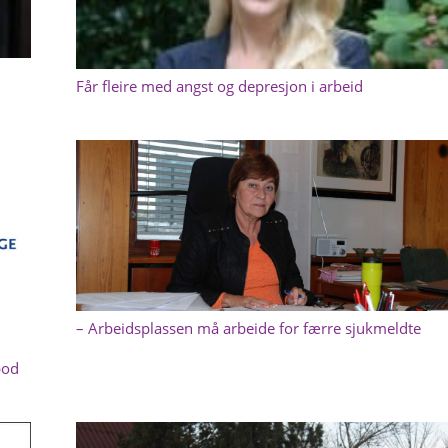
Får fleire med angst og depresjon i arbeid
– Arbeidsplassen må arbeide for færre sjukmeldte
bod