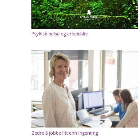
Psykisk helse og arbeidsliv
Bedre å jobbe litt enn ingenting