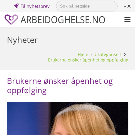
Search
Få nyhetsbrev
A
for:
A
Nyheter
Hjem
Ukategorisert
Brukerne ønsker åpenhet og oppfølging
Brukerne ønsker åpenhet og
oppfølging