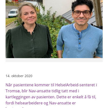
14. oktober 2020
Når pasientene kommer til HelseIArbeid-senteret i
Tromsø, blir Nav-ansatte tidlig tatt med i
kartleggingen av pasienten. Dette er enkelt å få til,
fordi helsearbeidere og Nav-ansatte er