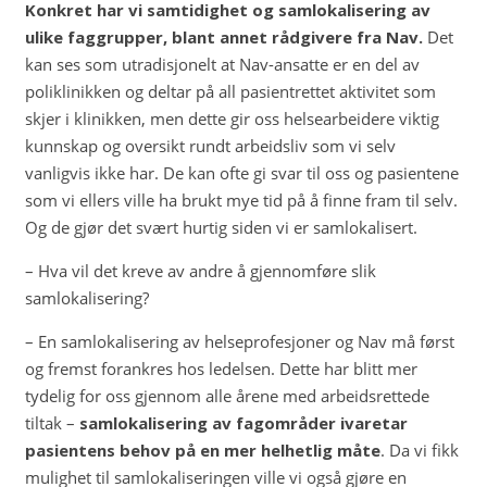
Konkret har vi samtidighet og samlokalisering av
ulike faggrupper, blant annet rådgivere fra Nav.
Det
kan ses som utradisjonelt at Nav-ansatte er en del av
poliklinikken og deltar på all pasientrettet aktivitet som
skjer i klinikken, men dette gir oss helsearbeidere viktig
kunnskap og oversikt rundt arbeidsliv som vi selv
vanligvis ikke har. De kan ofte gi svar til oss og pasientene
som vi ellers ville ha brukt mye tid på å finne fram til selv.
Og de gjør det svært hurtig siden vi er samlokalisert.
– Hva vil det kreve av andre å gjennomføre slik
samlokalisering?
– En samlokalisering av helseprofesjoner og Nav må først
og fremst forankres hos ledelsen. Dette har blitt mer
tydelig for oss gjennom alle årene med arbeidsrettede
tiltak –
samlokalisering av fagområder ivaretar
pasientens behov på en mer helhetlig måte
. Da vi fikk
mulighet til samlokaliseringen ville vi også gjøre en