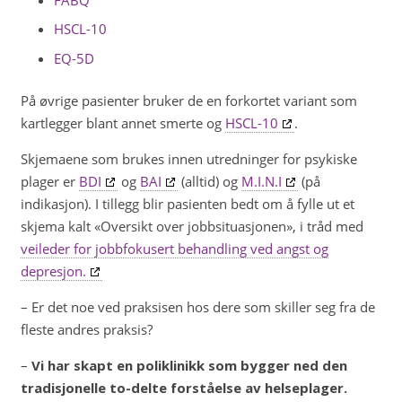
HSCL-10
EQ-5D
På øvrige pasienter bruker de en forkortet variant som
kartlegger blant annet smerte og
HSCL-10
.
Skjemaene som brukes innen utredninger for psykiske
plager er
BDI
og
BAI
(alltid) og
M.I.N.I
(på
indikasjon). I tillegg blir pasienten bedt om å fylle ut et
skjema kalt «Oversikt over jobbsituasjonen», i tråd med
veileder for jobbfokusert behandling ved angst og
depresjon.
– Er det noe ved praksisen hos dere som skiller seg fra de
fleste andres praksis?
–
Vi har skapt en poliklinikk som bygger ned den
tradisjonelle to-delte forståelse av helseplager.