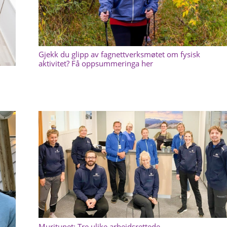
Gjekk du glipp av fagnettverksmøtet om fysisk
aktivitet? Få oppsummeringa her
Muritunet: Tre ulike arbeidsrettede