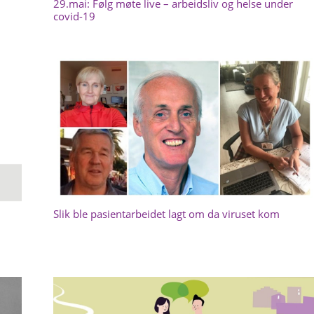
29.mai: Følg møte live – arbeidsliv og helse under
covid-19
Slik ble pasientarbeidet lagt om da viruset kom