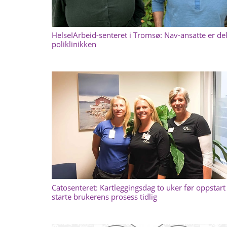
HelseIArbeid-senteret i Tromsø: Nav-ansatte er de
poliklinikken
Catosenteret: Kartleggingsdag to uker før oppstart 
starte brukerens prosess tidlig