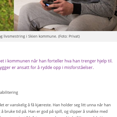
og livsmestring i Skien kommune. (Foto: Privat)
et i kommunen når han forteller hva han trenger hjelp til.
gger er ansatt for å rydde opp i misforståelser.
habilitering
et er vanskelig å få kjæreste. Han holder seg litt unna når han
 å bruke tid på. Han er god på spill, og slipper å snakke med