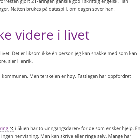
forresten gjort 21-åringen ganske god i skriftlig engelsk. Han
ger. Natten brukes på dataspill, om dagen sover han.
 videre i livet
 livet. Det er liksom ikke én person jeg kan snakke med som kan
øre, sier Henrik.
 i kommunen. Men terskelen er høy. Fastlegen har oppfordret
n.
ring
i Skien har to «inngangsdører» for de som ønsker hjelp. E
et ingen henvisning. Man kan skrive eller ringe selv. Mange har