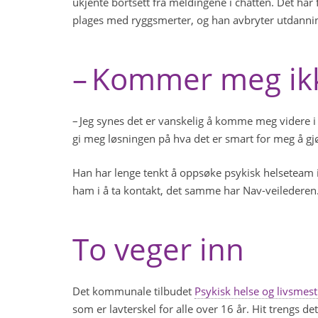
ukjente bortsett fra meldingene i chatten. Det har 
plages med ryggsmerter, og han avbryter utdannin
– Kommer meg ikke
– Jeg synes det er vanskelig å komme meg videre i
gi meg løsningen på hva det er smart for meg å gj
Han har lenge tenkt å oppsøke psykisk helseteam
ham i å ta kontakt, det samme har Nav-veiledere
To veger inn
Det kommunale tilbudet
Psykisk helse og livsmest
som er lavterskel for alle over 16 år. Hit trengs d