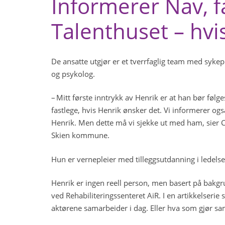
Informerer Nav, f
Talenthuset – hvi
De ansatte utgjør er et tverrfaglig team med sykep
og psykolog.
– Mitt første inntrykk av Henrik er at han bør føl
fastlege, hvis Henrik ønsker det. Vi informerer og
Henrik. Men dette må vi sjekke ut med ham, sier Ca
Skien kommune.
Hun er vernepleier med tilleggsutdanning i ledels
Henrik er ingen reell person, men basert på bakg
ved Rehabiliteringssenteret AiR. I en artikkelser
aktørene samarbeider i dag. Eller hva som gjør s