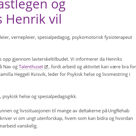
astlegen og
s Henrik vil
leier, vernepleier, spesialpedagog, psykomotorisk fysioterapeut
ges opp gjennom lavterskeltilbudet. Vi informerer da Henriks
så Nav og
Talenthuset
, fordi arbeid og aktivitet kan være bra for
milla Heggeli Kvisvik, leder for Psykisk helse og livsmestring i
e, psykisk helse og spesialpedagogikk.
runnen og livssituasjonen til mange av deltakerne på UngRehab
ie skriver vi om ungt utenforskap, hvem som kan bidra og hvordan
amarbeid vanskelig.