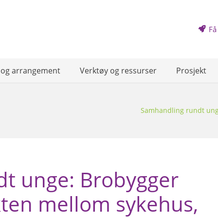
Få
 og arrangement
Verktøy og ressurser
Prosjekt
Samhandling rundt unge
t unge: Brobygger
kten mellom sykehus,