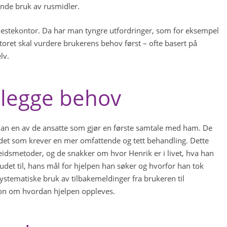
ende bruk av rusmidler.
stekontor. Da har man tyngre utfordringer, som for eksempel
oret skal vurdere brukerens behov først – ofte basert på
elv.
rtlegge behov
r han en av de ansatte som gjør en første samtale med ham. De
r det som krever en mer omfattende og tett behandling. Dette
eidsmetoder, og de snakker om hvor Henrik er i livet, hva han
udet til, hans mål for hjelpen han søker og hvorfor han tok
ystematiske bruk av tilbakemeldinger fra brukeren til
sjon om hvordan hjelpen oppleves.