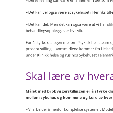
– Deres løsning kan være en annen enn det som Hen
– Det kan vel også være at sykehuset i Henriks til
– Det kan det. Men det kan også være at vi har ulik
behandlingsopplegg, sier Kvisvik.
For å styrke dialogen mellom Psykisk helseteam o
prosent stilling. Lønnsmidlene kommer fra Helsedi
under Klinikk helse og rus hos Sykehuset Telemar
Skal lære av hve
Målet med brobyggerstillingen er å styrke di
mellom sykehus og kommune og lære av hvera
– Vi arbeider innenfor komplekse systemer. Model