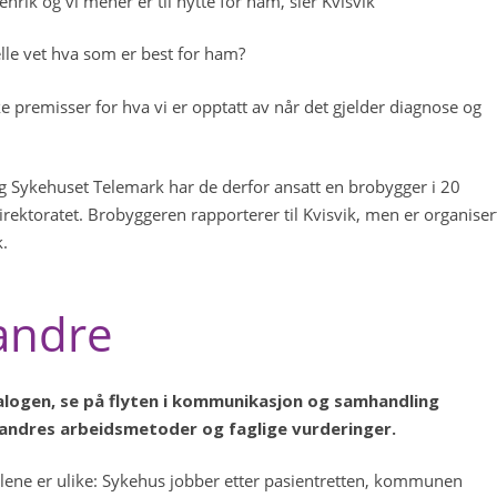
rik og vi mener er til nytte for ham, sier Kvisvik
felle vet hva som er best for ham?
e premisser for hva vi er opptatt av når det gjelder diagnose og
g Sykehuset Telemark har de derfor ansatt en brobygger i 20
rektoratet. Brobyggeren rapporterer til Kvisvik, men er organiser
k.
randre
alogen, se på flyten i kommunikasjon og samhandling
ndres arbeidsmetoder og faglige vurderinger.
lene er ulike: Sykehus jobber etter pasientretten, kommunen