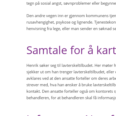
tegn på sosial angst, søvnproblemer eller begynn
Den andre vegen inn er gjennom kommunens tjene
rusavhengighet, psykose og lignende. Tjenestekont
henvisning fra lege, eller man sender en søknad s
Samtale for å ka
Henrik søker seg til lavterskeltilbudet. Her møte
sjekker ut om han trenger lavterskeltilbudet, elle
avklares ved at den ansatte forteller om deres arb
strever med, hva han ønsker å bruke lavterskeltilb
kontakt. Den ansatte forteller også om kontorets s
behandleren, for at behandleren skal få informa