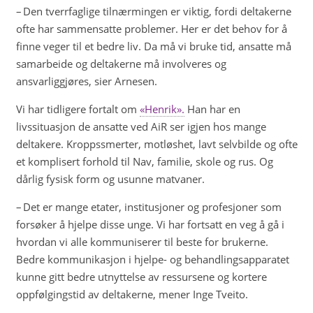
– Den tverrfaglige tilnærmingen er viktig, fordi deltakerne
ofte har sammensatte problemer. Her er det behov for å
finne veger til et bedre liv. Da må vi bruke tid, ansatte må
samarbeide og deltakerne må involveres og
ansvarliggjøres, sier Arnesen.
Vi har tidligere fortalt om
«Henrik».
Han har en
livssituasjon de ansatte ved AiR ser igjen hos mange
deltakere. Kroppssmerter, motløshet, lavt selvbilde og ofte
et komplisert forhold til Nav, familie, skole og rus. Og
dårlig fysisk form og usunne matvaner.
– Det er mange etater, institusjoner og profesjoner som
forsøker å hjelpe disse unge. Vi har fortsatt en veg å gå i
hvordan vi alle kommuniserer til beste for brukerne.
Bedre kommunikasjon i hjelpe- og behandlingsapparatet
kunne gitt bedre utnyttelse av ressursene og kortere
oppfølgingstid av deltakerne, mener Inge Tveito.