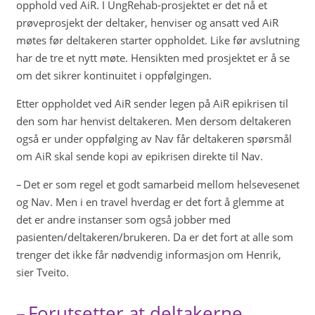
opphold ved AiR. I UngRehab-prosjektet er det nå et
prøveprosjekt der deltaker, henviser og ansatt ved AiR
møtes før deltakeren starter oppholdet. Like før avslutning
har de tre et nytt møte. Hensikten med prosjektet er å se
om det sikrer kontinuitet i oppfølgingen.
Etter oppholdet ved AiR sender legen på AiR epikrisen til
den som har henvist deltakeren. Men dersom deltakeren
også er under oppfølging av Nav får deltakeren spørsmål
om AiR skal sende kopi av epikrisen direkte til Nav.
– Det er som regel et godt samarbeid mellom helsevesenet
og Nav. Men i en travel hverdag er det fort å glemme at
det er andre instanser som også jobber med
pasienten/deltakeren/brukeren. Da er det fort at alle som
trenger det ikke får nødvendig informasjon om Henrik,
sier Tveito.
– Forutsetter at deltakerne