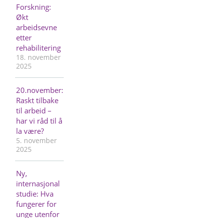
Forskning:
Økt
arbeidsevne
etter
rehabilitering
18. november
2025
20.november:
Raskt tilbake
til arbeid –
har vi råd til å
la være?
5. november
2025
Ny,
internasjonal
studie: Hva
fungerer for
unge utenfor