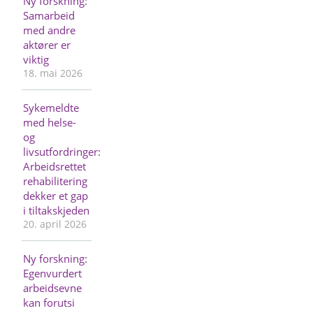
Ny forskning:
Samarbeid
med andre
aktører er
viktig
18. mai 2026
Sykemeldte
med helse-
og
livsutfordringer:
Arbeidsrettet
rehabilitering
dekker et gap
i tiltakskjeden
20. april 2026
Ny forskning:
Egenvurdert
arbeidsevne
kan forutsi