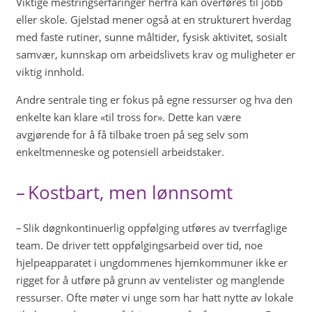
Viktige mestringserfaringer herfra kan overføres til jobb
eller skole. Gjelstad mener også at en strukturert hverdag
med faste rutiner, sunne måltider, fysisk aktivitet, sosialt
samvær, kunnskap om arbeidslivets krav og muligheter er
viktig innhold.
Andre sentrale ting er fokus på egne ressurser og hva den
enkelte kan klare «til tross for». Dette kan være
avgjørende for å få tilbake troen på seg selv som
enkeltmenneske og potensiell arbeidstaker.
– Kostbart, men lønnsomt
– Slik døgnkontinuerlig oppfølging utføres av tverrfaglige
team. De driver tett oppfølgingsarbeid over tid, noe
hjelpeapparatet i ungdommenes hjemkommuner ikke er
rigget for å utføre på grunn av ventelister og manglende
ressurser. Ofte møter vi unge som har hatt nytte av lokale