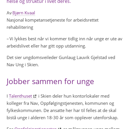
helse og struktur i livet deres.
Av
Bjørn Kvaal
Nasjonal kompetansetjeneste for arbeidsrettet
rehabilitering
– Vi lykkes best når vi kommer tidlig inn når unge er ute av
arbeidslivet eller har gitt opp utdanning.
Det sier ungdomsveileder Gunlaug Lauvik Gjelstad ved
Nav Ung i Skien.
Jobber sammen for unge
I
Talenthuset
i Skien deler hun kontorlokaler med
kolleger fra Nav, Oppfølgingstjenesten, kommunen og
fylkeskommunen. De ansatte her har til felles at de skal
bistå unge i alderen 18-30 år som opplever utenforskap.
For
Oppfølgingstjenesten
er målgruppen unge mellom