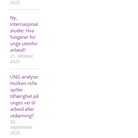
2025
Ny,
internasjonal
studie: Hva
fungerer for
unge utenfor
arbeid?
21. oktober
2025
UNG analyse:
Hvilken rolle
spiller
tilhørighet på
unges vei til
arbeid eller
utdanning?
22.
september
2025