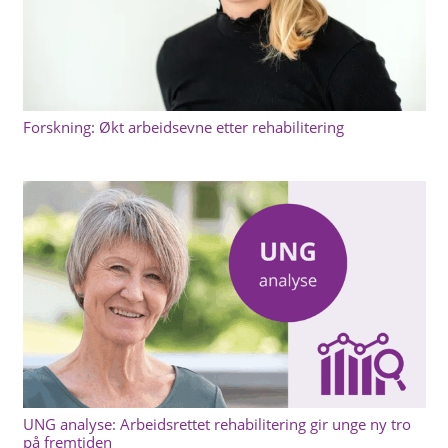
Forskning: Økt arbeidsevne etter rehabilitering
UNG analyse: Arbeidsrettet rehabilitering gir unge ny tro
på fremtiden